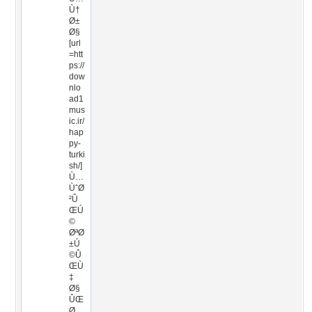
Ù†
Ø±
Ø§
[url
=htt
ps://
dow
nlo
ad1
mus
ic.ir/
hap
py-
turki
sh/]
Ù…
ÙˆØ
²Û
ŒÚ
©
ØªØ
±Ú
©Û
ŒÙ
‡
Ø§
ÛŒ
Ø