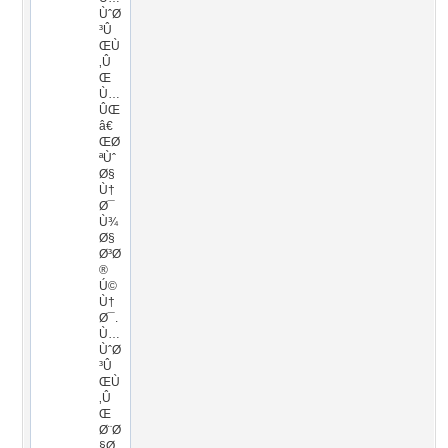
ÙˆØ
³Û
ŒÙ
‚Û
Œ
Ù…
ÛŒ
â€
ŒØ
ªÙˆ
Ø§
Ù†
Ø¯
Ù¾
Ø§
Ø³Ø
®
Ú©
Ù†
Ø¯.
Ù…
ÙˆØ
³Û
ŒÙ
‚Û
Œ
Ø¨Ø
§Ø