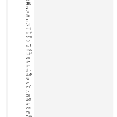
ŒÙ
Ø
´Ùˆ
ÛŒ
Ø¯
[url
=htt
ps://
dow
nlo
ad1
mus
ic.ir/
Ø¢
Ù‡
Ù†
Ú¯-
Ù„Ø
¹Ù†
Øª-
Ø¨Ù
‡-
Ø§
ÛŒ
Ù†-
Ø®
Ø§
Ø·Ø