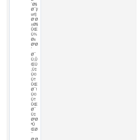
´Ø§
Ø¯[/
url]
Ø¨Ø
±Ø§
ÛŒ
Ù¾
Ø±
Ø³Ø
´
Ø¯
Ù‚Û
ŒÙ
‚Ù‡
Ú©
Ù†
ÛŒ
Ø¯!
Ú©
Ù†
ÛŒ
Ø¯
Ù‡
Ø³Ø
ªÛ
ŒØ
¯
Ø¨Ø