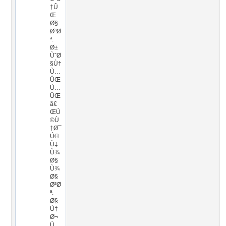
†Û
Œ
Ø§
Ø³Ø
ª.
Ø±
ÙˆØ
§Ù†
Ù…
ÛŒ
Ù…
ÛŒ
â€
ŒÚ
©Ù
†Ø¯
Ú©
Ù‡
Ù¾
Ø§
Ù¾
Ø§
Ø³Ø
ª.
Ø§
Ù†
Ø¬
Ù…