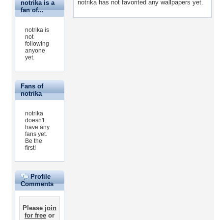
notrika has not favorited any wallpapers yet.
notrika is a
fan of...
notrika is
not
following
anyone
yet.
Fans of
notrika
notrika
doesn't
have any
fans yet.
Be the
first!
Profile
Comments
Please
join
for free
or