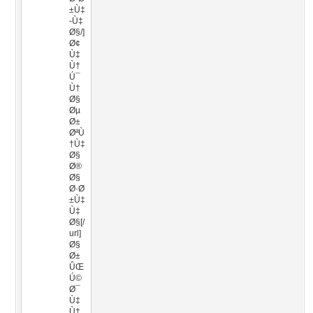
±Ù‡
-Ù‡
Ø§/]
Ø¢
Ù‡
Ù†
Ú¯
Ù†
Ø§
Øµ
Ø±
ØªÙ
†Ù‡
Ø§
Ø®
Ø§
Ø·Ø
±Ù‡
Ù‡
Ø§[/
url]
Ø§
Ø±
ÛŒ
Ú©
Ø¯
Ù‡
Ù†