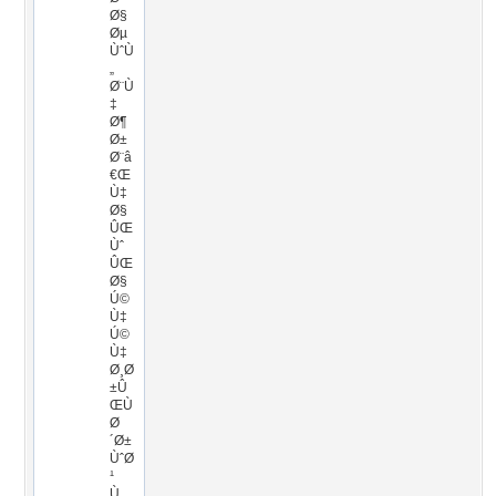
Ø§
Øµ
ÙˆÙ
„
Ø¨Ù
‡
Ø¶
Ø±
Ø¨â
€Œ
Ù‡
Ø§
ÛŒ
Ùˆ
ÛŒ
Ø§
Ú©
Ù‡
Ú©
Ù‡
Ø¸Ø
±Û
ŒÙ
Ø
´Ø±
ÙˆØ
¹
Ù…