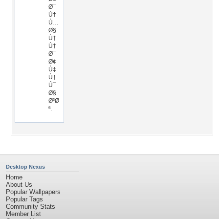
Ø¯
Ù†
Ù…
Ø§
Ù†
Ù†
Ø¯
Ø¢
Ù‡
Ù†
Ú¯
Ø§
Ø³Ø
ª.
Desktop Nexus
Home
About Us
Popular Wallpapers
Popular Tags
Community Stats
Member List