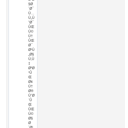
§Ø
´Ø¯
Ù…
Ù„Ù
ˆØ¯
ÛŒ
Ú©
Ù†
ÛŒ
Ø¯
Ø¹Ù
„Ø§
Ù‚Ù
‡
Ø³Ø
¹Û
Œ
Ø¢
Ù†
Ø®
ÙˆØ
¨Û
Œ
ÛŒ
Ú©
Ø§
Ø
´Ø¹