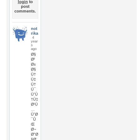
login
to
post
comments.
not
rika
4
year
s
ago
Ø§
Ø²
Ø±
Ø§
Ù†
Ù‡
Ú†
Ú¯
ÙˆÙ
†Ù‡
Ø¹Ù
…
ÙˆØ
¯Û
Œ
Ø¬
Ø°Ø
§Ø¨