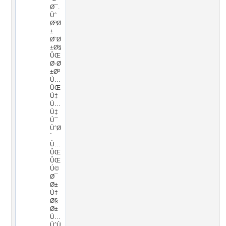
Ø¯.
Ùˆ
ØªØ
±
Ø¨Ø
±Ø§
ÛŒ
Ø·Ø
±Ø²
Ù…
ÛŒ
Ù‡
Ù…
Ù‡
Ú¯
ÙˆØ
´
Ù…
ÛŒ
ÛŒ
Ú©
Ø¯
Ø±
Ù‡
Ø§
Ø±
Ù…
ÙˆÙ