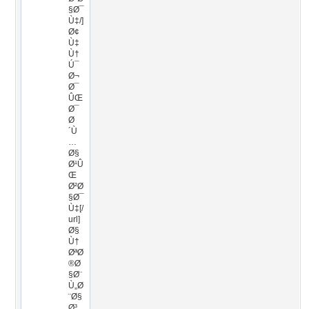
§Ø¯
Ù‡/]
Ø¢
Ù‡
Ù†
Ú¯
Ø¬
Ø¯
ÛŒ
Ø¯
Ø
´Ù
…
Ø§
Ø¹Û
Œ
Ø²Ø
§Ø¯
Ù‡[/
url]
Ø§
Ù†
ØªØ
®Ø
§Ø¨
Ù„Ø
¨Ø§
Ø³