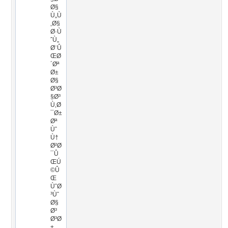
Ø§
Ù„Ù
‚Ø§
Ø·Ù
ˆÙ„
Ø¨Û
ŒØ
´Øª
Ø±
Ø§
Ø³Ø
§Ø³
Ù‚Ø
¯Ø±
Øª
Ùˆ
Ù†
Ø²Ø
¯Û
ŒÚ
©Û
Œ
ÙˆØ
³Ùˆ
Ø§
Ø³
Ø³Ø
±