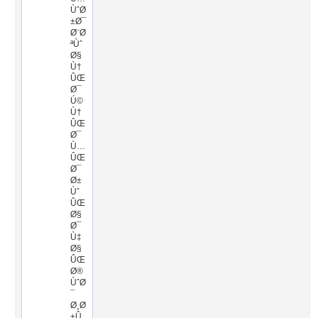
ÙˆØ
±Ø¯
Ø¨Ø
ªÙˆ
Ø§
Ù†
ÛŒ
Ø¯
Ú©
Ù†
ÛŒ
Ø¯
Ù…
ÛŒ
Ø¯
Ø±
Ùˆ
ÛŒ
Ø§
Ø¯
Ù‡
Ø§
ÛŒ
Ø®
ÙˆØ
¯
Ø¸Ø
±Û