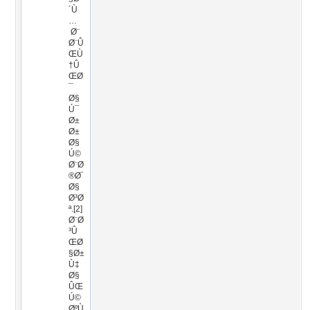
´Ù
…
Ø¨
Ø¨Û
ŒÙ
†Û
ŒØ
¯
Ø§
Ú¯
Ø±
Ø±
Ø§
Ú©
Ø¨Ø
®Ø´
Ø§
Ø³Ø
ª.[2]
Ø¨Ø
³Û
ŒØ
§Ø±
Ù‡
Ø§
ÛŒ
Ú©
ØºÙ