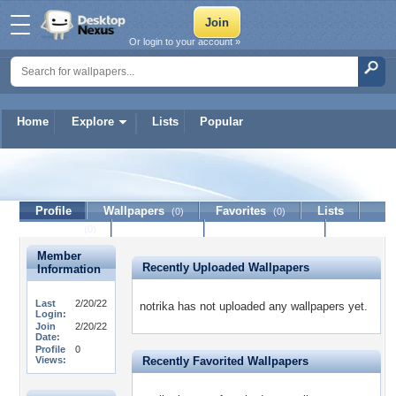
Or login to your account »
Home
Explore
Lists
Popular
notrika
Profile
Wallpapers
Favorites
Lists
(0)
(0)
Journal
Discussion
Contact Member
(0)
Member
Recently Uploaded Wallpapers
Information
Last
2/20/22
notrika has not uploaded any wallpapers yet.
Login:
Join
2/20/22
Date:
Profile
0
Views:
Recently Favorited Wallpapers