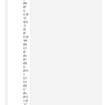
Ø§
Ø²
Ù…
ÙˆØ
³Û
ŒÙ
‚Û
Œ
Ø¯
ÙˆØ
³Øª
Ø§
Ù†
Ø¯
Ø±
Ø¬
Ø§
Ù…
Ø¹Ù
‡
Ú†
Ù‡
Ø§
Ú¯
Ø±
Ø¨Ù
‡ Ø
´Ùˆ