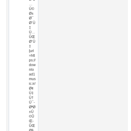
…
Ú©
Ø±
Ø¯
Ø¨Ù
‡
Ù…
ÛŒ
Ø¨Ù
‡
[url
=htt
ps://
dow
nlo
ad1
mus
ic.ir/
Ø¢
Ù‡
Ù†
Ú¯-
ØªØ
±Ú
©Û
Œ-
ÛŒ
Ø§