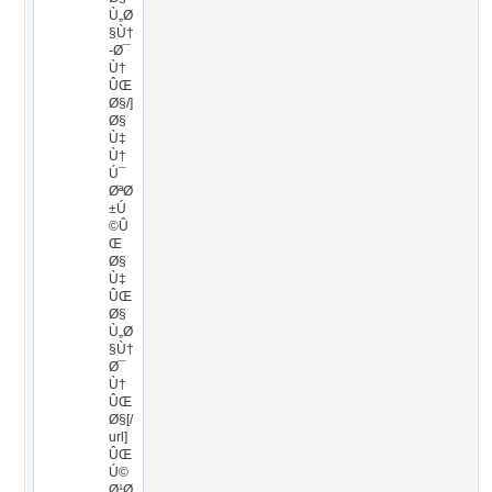
Ù„Ø
§Ù†
-Ø¯
Ù†
ÛŒ
Ø§/]
Ø§
Ù‡
Ù†
Ú¯
ØªØ
±Ú
©Û
Œ
Ø§
Ù‡
ÛŒ
Ø§
Ù„Ø
§Ù†
Ø¯
Ù†
ÛŒ
Ø§[/
url]
ÛŒ
Ú©
Ø¹Ø