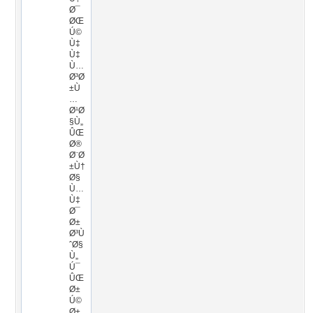
Ø¯
ØŒ
Ú©
Ù‡
Ù‡
Ù…
Ø³Ø
±Ù
…
Ø¹Ø
§Ù„
ÛŒ
Ø®
Ø¨Ø
±Ù†
Ø§
Ù…
Ù‡
Ø¯
Ø±
Ø³Ù
ˆØ§
Ù„
Ú¯
ÛŒ
Ø±
Ú©
Ø±