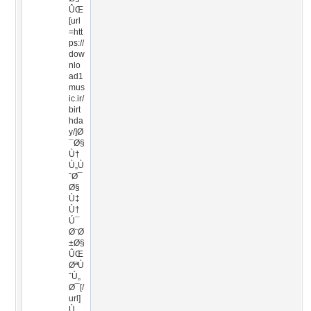
ÛŒ
[url
=htt
ps://
dow
nlo
ad1
mus
ic.ir/
birt
hda
y/]Ø
¯Ø§
Ù†
Ù„Ù
ˆØ¯
Ø§
Ù‡
Ù†
Ú¯
Ø¨Ø
±Ø§
ÛŒ
ØªÙ
ˆÙ„
Ø¯[/
url]
Ù…