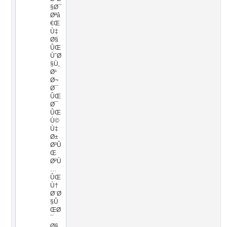
§Ø¯
Øªâ
€Œ
Ù‡
Ø§
ÛŒ
ÙˆØ
§Ù‚
Ø¹
Ø¬
Ø¯
ÛŒ
Ø¯
ÛŒ
Ú©
Ù‡
Ø±
Ø³Û
Œ
Ø²Ù
…
ÛŒ
Ù†
Ø¨Ø
§Û
ŒØ
¯
Ø§