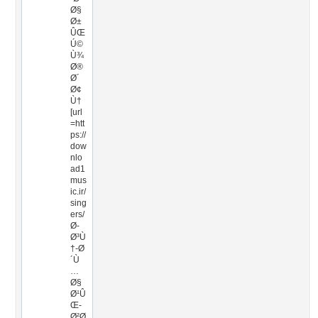
Ø§
Ø±
ÛŒ
Ú©
Ù¾
Ø®
Ø´
Ø¢
Ù†
[url
=htt
ps://
dow
nlo
ad1
mus
ic.ir/
sing
ers/
Ø­
Ø³Ù
†-Ø
´Ù
…
Ø§
Ø¹Û
Œ-
Ø²Ø