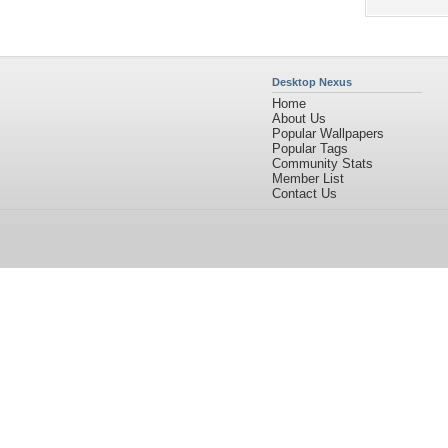
Desktop Nexus
Home
About Us
Popular Wallpapers
Popular Tags
Community Stats
Member List
Contact Us