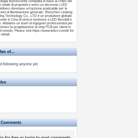
ologia fluorescente compatta in base ai criteri del
o totale di proprietà e entro un decennio i LED
ebbero diventare un'opzione praticabile per le
zioni di illuminazione generale. Shenzhen Lindeng
ting Technology Co., LTD è un produttore globale
sede in Cina di strisce luminose a LED flessibili e
de. Abbiamo un team di ingegneri professionisti per
rtare la progettazione di strip PCB per clienti in
 il mondo. Please visit https://www.ledvv.com/it/ for
 detail.
fan of...
ot following anyone yet.
edvv
e Comments
in for free
or
login
to post comments.