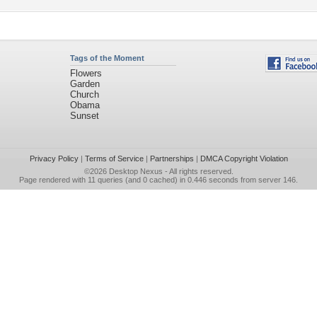
Tags of the Moment
Flowers
Garden
Church
Obama
Sunset
Privacy Policy
|
Terms of Service
|
Partnerships
|
DMCA Copyright Violation
©2026
Desktop Nexus
- All rights reserved.
Page rendered with 11 queries (and 0 cached) in 0.446 seconds from server 146.