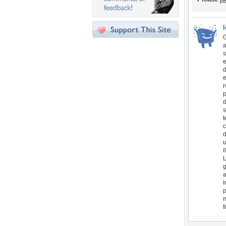
G
a
s
e
d
e
r
p
d
s
t
c
d
u
i
L
g
a
i
p
m
f