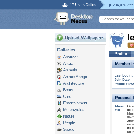
17 Users Online
206,070,255
l
Galleries
Profile
Abstract
Aircraft
Member In
Animals
Last Login:
Anime/Manga
Join Date:
Architecture
Profile View
Boats
Cars
Personal 
Entertainment
About
Gli 
Motorcycles
Me:
di ni
l'il
Nature
dovr
aree
People
riuni
tre 
Space
prim