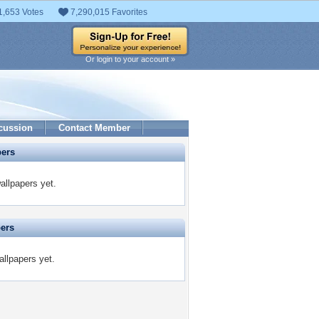
1,653 Votes
7,290,015 Favorites
Or login to your account »
cussion
Contact Member
pers
allpapers yet.
pers
allpapers yet.