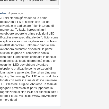
ledvv
4 years ago
li uffici stanno già vedendo le prime
pplicazioni LED di nicchia con luci da
crivania e in particolare l'illuminazione di
mergenza. Tuttavia, i prossimi anni
ovrebbero vedere le prime soluzioni LED
fficaci in aree specializzate dell'ufficio, come
eception e aree riunioni, dove sono richiesti
iù effetti decorativi. Entro tre o cinque anni
ovrebbero diventare disponibili le prime
oluzioni in grado di competere con la
ecnologia fluorescente compatta in base ai
riteri del costo totale di proprietà e entro un
ecennio i LED dovrebbero diventare
n'opzione praticabile per le soluzioni di
lluminazione generale. Shenzhen Lindeng
ighting Technology Co., LTD è un produttore
lobale con sede in Cina di strisce luminose
 LED flessibili e rigide. Abbiamo un team di
ngegneri professionisti per supportare la
rogettazione di strip PCB per clienti in tutto il
ondo. Please visit https://www.ledvv.com/it/
or more detail.