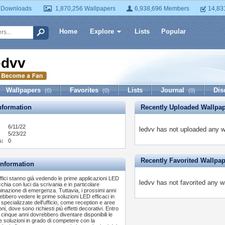
 Downloads
1,870,256 Wallpapers
6,938,696 Members
14,83
Home
Explore
Lists
Popular
edvv
Wallpapers
Favorites
Lists
Journal
Dis
(0)
(0)
(0)
formation
Recently Uploaded Wallpa
6/11/22
ledvv has not uploaded any w
5/23/22
s:
0
Recently Favorited Wallpa
Information
uffici stanno già vedendo le prime applicazioni LED
ledvv has not favorited any w
cchia con luci da scrivania e in particolare
luminazione di emergenza. Tuttavia, i prossimi anni
ebbero vedere le prime soluzioni LED efficaci in
 specializzate dell'ufficio, come reception e aree
oni, dove sono richiesti più effetti decorativi. Entro
o cinque anni dovrebbero diventare disponibili le
e soluzioni in grado di competere con la