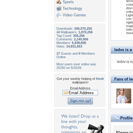
tecn
Sports
cost
Technology
dovr
solu
Video Games
Ligh
con 
rigi
suppo
Downloads:
206,070,255
tutto
All Wallpapers:
1,870,256
more
Tag Count:
356,266
Comments:
2,140,956
Members:
6,938,696
Votes:
14,831,653
ledvv is a 
17
Guests and
0
Members
Online
ledvv is n
Most users ever online was
25250 on 5/20/26.
Get your weekly helping of
fresh
Fans of l
wallpapers!
Email Address
Profil
Please
jo