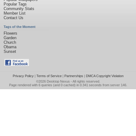
Popular Tags
Community Stats
Member List
Contact Us
Tags of the Moment
Flowers
Garden
Church
Obama
Sunset
Privacy Policy
|
Terms of Service
|
Partnerships
|
DMCA Copyright Violation
©2026
Desktop Nexus
- All rights reserved.
Page rendered with 6 queries (and 0 cached) in 0.341 seconds from server 146.