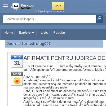
Or login to your account »
Home
Explore
Lists
Popular
Journal for
astrolog007
Journal for astrolog007
AFIRMATII PENTRU IUBIREA DE
Aug
31
Eu sunt ceea ce sunt. Eu sunt o fÄƒrâmÄƒ de Dumnezeu. 
cu înÅ£elepciunea ÅŸi onorarea corespunzÄƒtoare. Merit sÄƒ 
AstÄƒzi, cer minÅ£
ii mele sÄƒ stea liniÅŸtitÄƒ în timp ce mÄƒ deschid minunii 
sinele meu superior sÄƒ se instaleze pe deplin în interioru
mai profunde esenÅ£e ale mele.
AstÄƒzi, sunt conÅŸtient de aceastÄƒ prezenÅ£Äƒ din interi
solar, pe care îl simt calm, centrat ÅŸi stabil în timp ce ac
integritÄƒÅ£i faÅ£Äƒ de mine însumi.
AstÄƒzi, sunt conÅŸtient de inima mea ÅŸi o deschid larg.
îngÄƒdui sÄƒ exprim cea mai mÄƒreaÅ£Äƒ ÅŸi profundÄƒ e