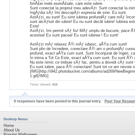
fiinÅ£ei mele esenÅ£iale, care este iubire.
Sunt conectat la propriul meu adevÄƒr. Sunt conectat la ini
îngÄƒdui sÄƒ îmi descopÄƒr expresia de sine. Eu sunt.
AstÄƒzi, eu sunt! Eu simt iubirea profundÄƒ care mÄƒ încon
sunt alcÄƒtuit din iubire! Eu nu sunt decât iubire! Iubirea e
Este!
AstÄƒzi, îmi permit sÄƒ fiu! MÄƒ umplu de bucurie, pace ÅŸi 
acestea! Eu sunt pacea! Eu sunt iubirea ! Eu sunt!
AstÄƒzi mÄƒ relaxez ÅŸi mÄƒ iubesc, aÅŸa cum sunt!
Sunt plin de încredere, conectare ÅŸi am o profundÄƒ cunoa
profund, exact aÅŸa cum sunt. Sunt înconjurat de îngeri, ca
în inima a Tot Ce Este, exact aÅŸa cum sunt. Eu sunt ÅŸi ac
Nu este nimic ce trebuie sÄƒ fac, pentru a dovedi cÄƒ sunt 
Eu sunt iubire, pace ÅŸi conectare! Sunt tot ce am nevoie s
[IMG]http://i942.photobucket.com/albums/ad269/NewBegi
1.gif[/IMG]
Times Viewed:
416
0 responses have been posted to this journal entry.
Post Your Respo
Desktop Nexus
Home
About Us
Popular Wallpapers