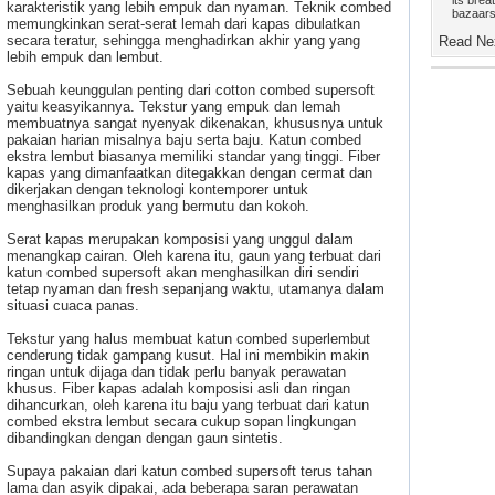
its brea
karakteristik yang lebih empuk dan nyaman. Teknik combed
bazaars,
memungkinkan serat-serat lemah dari kapas dibulatkan
secara teratur, sehingga menghadirkan akhir yang yang
Read Nex
lebih empuk dan lembut.
Sebuah keunggulan penting dari cotton combed supersoft
yaitu keasyikannya. Tekstur yang empuk dan lemah
membuatnya sangat nyenyak dikenakan, khususnya untuk
pakaian harian misalnya baju serta baju. Katun combed
ekstra lembut biasanya memiliki standar yang tinggi. Fiber
kapas yang dimanfaatkan ditegakkan dengan cermat dan
dikerjakan dengan teknologi kontemporer untuk
menghasilkan produk yang bermutu dan kokoh.
Serat kapas merupakan komposisi yang unggul dalam
menangkap cairan. Oleh karena itu, gaun yang terbuat dari
katun combed supersoft akan menghasilkan diri sendiri
tetap nyaman dan fresh sepanjang waktu, utamanya dalam
situasi cuaca panas.
Tekstur yang halus membuat katun combed superlembut
cenderung tidak gampang kusut. Hal ini membikin makin
ringan untuk dijaga dan tidak perlu banyak perawatan
khusus. Fiber kapas adalah komposisi asli dan ringan
dihancurkan, oleh karena itu baju yang terbuat dari katun
combed ekstra lembut secara cukup sopan lingkungan
dibandingkan dengan dengan gaun sintetis.
Supaya pakaian dari katun combed supersoft terus tahan
lama dan asyik dipakai, ada beberapa saran perawatan