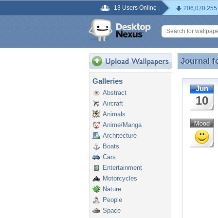
13 Users Online
206,070,255
Journal f
Journal f
Galleries
Jun
Abstract
10
Aircraft
Animals
Anime/Manga
Architecture
Boats
Cars
Entertainment
Motorcycles
Nature
People
Space