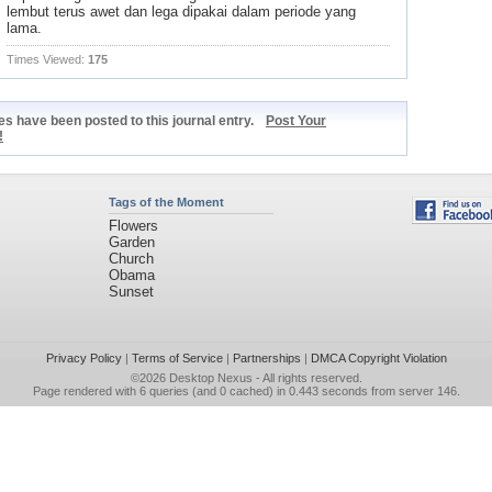
lembut terus awet dan lega dipakai dalam periode yang
lama.
Times Viewed:
175
s have been posted to this journal entry.
Post Your
!
Tags of the Moment
Flowers
Garden
Church
Obama
Sunset
Privacy Policy
|
Terms of Service
|
Partnerships
|
DMCA Copyright Violation
©2026
Desktop Nexus
- All rights reserved.
Page rendered with 6 queries (and 0 cached) in 0.443 seconds from server 146.