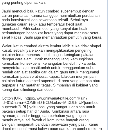
yang penting diperhatikan:
Jauhi mencuci baju katun combed superlembut dengan
cairan pemanas, karena sanggup menimbulkan perubahan
pada konsistensi dan pewarnaan tekstil. Sebaiknya
gunakan cairan sejuk atau temperatur kecil saat
membasuh. Pilih sabun cuci yang kenyal dan tidak
berkandungan bahan zat keras yang dapat merusak serat-
serat kapas. Jauhi juga memanfaatkan pemutih yang keras.
Walau katun combed ekstra lembut lebih suka tidak simpel
kusut, sebaiknya elakkan mengaplikasikan pengering
pakaian terus-menerus. Lebih bagus keringkan pakaian
dengan cara alami untuk menanggulangi kemungkinan
kerusakan konsekuensi kehangatan berlebih. Jika perlu,
menyetrika baju, pastikanlah untuk menggunakan suhu
rendah dan alat setrika dari dalam gaun untuk mengurangi
kerusakan pada serat-serat kapas. Elakkan menyimpan
pakaian katun combed supersoft di area yang lembab atau
terpapar sinar matahari tegas. Simpanlah di kabinet yang
kering dan dilindungi dari debu.
Cotton [URL=https://www.nirwanatextile.com/Kain?
id=01&nama=COMBED BCI&kelas=MIDDLE UP]combed
supersoft[/URL] yaitu opsi yang sangat luar biasa untuk
pakaian setiap hari diri Anda. Kombinasi antara rasa
nyaman, standar tinggi, dan perhatian yang ringan
membuatnya jadi favorit di komunitas banyak orang.
Dengan mengamati panduan perawatan yang pasti, kamu
dapat mengonfirmasi bahwa gaun dari katun combed ekstra