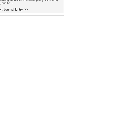
thtaking shorelines to verdant paddy fields, lively
 and hist...
t Journal Entry >>