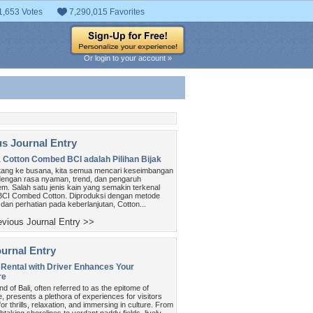
1,653 Votes
7,290,015 Favorites
Or login to your account »
us Journal Entry
Cotton Combed BCI adalah Pilihan Bijak
tang ke busana, kita semua mencari keseimbangan
dengan rasa nyaman, trend, dan pengaruh
em. Salah satu jenis kain yang semakin terkenal
BCI Combed Cotton. Diproduksi dengan metode
dan perhatian pada keberlanjutan, Cotton...
vious Journal Entry >>
urnal Entry
Rental with Driver Enhances Your
re
nd of Bali, often referred to as the epitome of
, presents a plethora of experiences for visitors
for thrills, relaxation, and immersing in culture. From