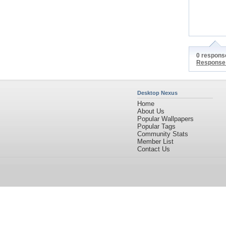
0 response
Response
Desktop Nexus
Home
About Us
Popular Wallpapers
Popular Tags
Community Stats
Member List
Contact Us