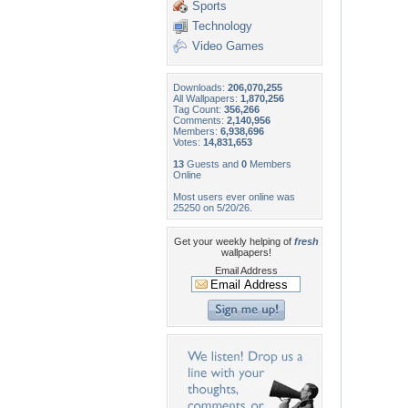
Sports
Technology
Video Games
Downloads:
206,070,255
All Wallpapers:
1,870,256
Tag Count:
356,266
Comments:
2,140,956
Members:
6,938,696
Votes:
14,831,653
13
Guests and
0
Members
Online
Most users ever online was
25250 on 5/20/26.
Get your weekly helping of
fresh
wallpapers!
Email Address