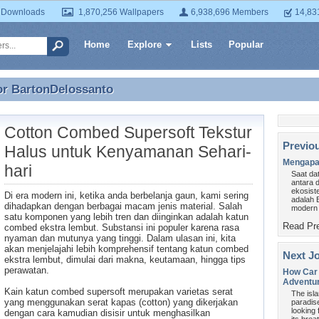
 Downloads
1,870,256 Wallpapers
6,938,696 Members
14,83
Home
Explore
Lists
Popular
or
BartonDelossanto
or BartonDelossanto
Cotton Combed Supersoft Tekstur
Previo
Halus untuk Kenyamanan Sehari-
Mengapa 
hari
Saat da
antara 
ekosist
Di era modern ini, ketika anda berbelanja gaun, kami sering
adalah 
dihadapkan dengan berbagai macam jenis material. Salah
modern 
satu komponen yang lebih tren dan diinginkan adalah katun
Read Pre
combed ekstra lembut. Substansi ini populer karena rasa
nyaman dan mutunya yang tinggi. Dalam ulasan ini, kita
akan menjelajahi lebih komprehensif tentang katun combed
Next Jo
ekstra lembut, dimulai dari makna, keutamaan, hingga tips
perawatan.
How Car 
Adventu
Kain katun combed supersoft merupakan varietas serat
The isla
yang menggunakan serat kapas (cotton) yang dikerjakan
paradise
looking 
dengan cara kamudian disisir untuk menghasilkan