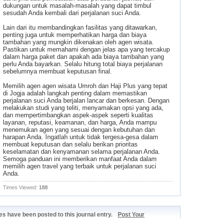
dukungan untuk masalah-masalah yang dapat timbul
sesudah Anda kembali dari perjalanan suci Anda.
Lain dari itu membandingkan fasilitas yang ditawarkan,
penting juga untuk memperhatikan harga dan biaya
tambahan yang mungkin dikenakan oleh agen wisata.
Pastikan untuk memahami dengan jelas apa yang tercakup
dalam harga paket dan apakah ada biaya tambahan yang
perlu Anda bayarkan. Selalu hitung total biaya perjalanan
sebelumnya membuat keputusan final.
Memilih agen agen wisata Umroh dan Haji Plus yang tepat
di Jogja adalah langkah penting dalam memastikan
perjalanan suci Anda berjalan lancar dan berkesan. Dengan
melakukan studi yang teliti, menyamakan opsi yang ada,
dan mempertimbangkan aspek-aspek seperti kualitas
layanan, reputasi, keamanan, dan harga, Anda mampu
menemukan agen yang sesuai dengan kebutuhan dan
harapan Anda. Ingatlah untuk tidak tergesa-gesa dalam
membuat keputusan dan selalu berikan prioritas
keselamatan dan kenyamanan selama perjalanan Anda.
Semoga panduan ini memberikan manfaat Anda dalam
memilih agen travel yang terbaik untuk perjalanan suci
Anda.
Times Viewed:
188
s have been posted to this journal entry.
Post Your