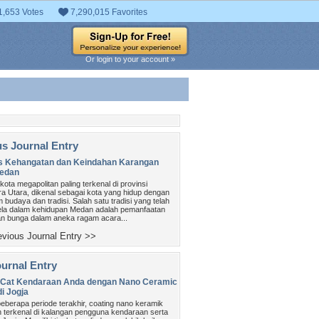
1,653 Votes
7,290,015 Favorites
Or login to your account »
us Journal Entry
s Kehangatan dan Keindahan Karangan
edan
ota megapolitan paling terkenal di provinsi
a Utara, dikenal sebagai kota yang hidup dengan
budaya dan tradisi. Salah satu tradisi yang telah
ela dalam kehidupan Medan adalah pemanfaatan
n bunga dalam aneka ragam acara...
vious Journal Entry >>
urnal Entry
i Cat Kendaraan Anda dengan Nano Ceramic
di Jogja
eberapa periode terakhir, coating nano keramik
 terkenal di kalangan pengguna kendaraan serta