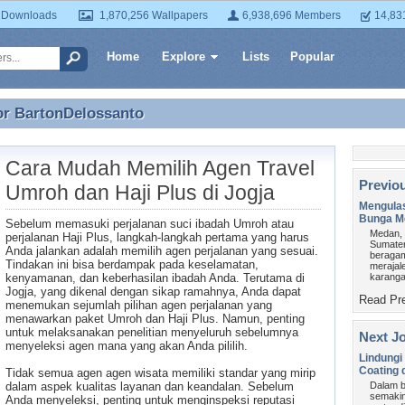
 Downloads
1,870,256 Wallpapers
6,938,696 Members
14,83
Home
Explore
Lists
Popular
or
BartonDelossanto
or BartonDelossanto
Cara Mudah Memilih Agen Travel
Previo
Umroh dan Haji Plus di Jogja
Mengula
Bunga M
Sebelum memasuki perjalanan suci ibadah Umroh atau
Medan, k
perjalanan Haji Plus, langkah-langkah pertama yang harus
Sumater
Anda jalankan adalah memilih agen perjalanan yang sesuai.
beragam 
Tindakan ini bisa berdampak pada keselamatan,
merajal
kenyamanan, dan keberhasilan ibadah Anda. Terutama di
karanga
Jogja, yang dikenal dengan sikap ramahnya, Anda dapat
Read Pre
menemukan sejumlah pilihan agen perjalanan yang
menawarkan paket Umroh dan Haji Plus. Namun, penting
untuk melaksanakan penelitian menyeluruh sebelumnya
Next Jo
menyeleksi agen mana yang akan Anda pililih.
Lindung
Coating 
Tidak semua agen agen wisata memiliki standar yang mirip
dalam aspek kualitas layanan dan keandalan. Sebelum
Dalam b
semakin
Anda menyeleksi, penting untuk menginspeksi reputasi