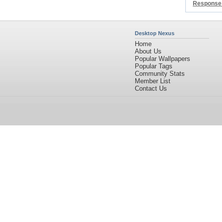
Response
Desktop Nexus
Home
About Us
Popular Wallpapers
Popular Tags
Community Stats
Member List
Contact Us