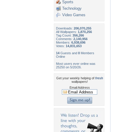
Sports
Technology
Video Games
Downloads:
206,070,255
All Wallpapers:
1,870,256
Tag Count:
356,266
Comments:
2,140,956
Members:
6,938,696
Votes:
14,831,653
14
Guests and
0
Members
Online
Most users ever online was
25250 on 5/20/26.
Get your weekly helping of
fresh
wallpapers!
Email Address