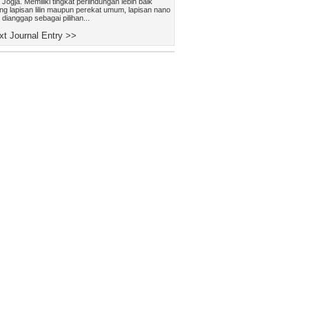
 Jogja. Memiliki tingkat perlindungan lebih baik
ng lapisan lilin maupun perekat umum, lapisan nano
dianggap sebagai pilihan...
t Journal Entry >>