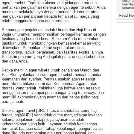
motor di
agen tersebut. Temukan ulasan dari pelanggan pra dan
ketimba
perhatikan pengalaman mereka dengan agen tersebut. Anda
keramik 
mungkin melakukannya dengan mencari di internet atau
Read Nex
mengajukan pertanyaan kepada teman atau marga yang
telah menggunakan jasa agen tersebut.
Semua agen perjalanan ibadah Umroh dan Haji Plus di
Jogja umumnya mempromosikan berbagai kemasan dengan
fasilitas yang berbeda-beda. Sebelum Anda menentukan,
pastikan untuk membandingkan kemasan-kemasan yang
ditawarkan. Perhatikan detail seperti akomodasi,
transportasi, jadwal perjalanan, dan fasilitas ekstra lainnya.
Pastikan program yang Anda pilah patut dengan kebutuhan
dan dana Anda.
Ketika memilih agen wisata untuk perjalanan Umroh dan
Haji Plus, yakinkan bahwa agen tersebut menaati standar
keamanan dan syariah. Periksa apakah agen tersebut
memiliki sertifikasi resmi dari Kementerian Agama atau
otoritas yang terkait. Yakinkan juga bahwa agen tersebut
menggunakan maskapai penerbangan yang terpercaya dan
memiliki akomodasi yang nyaman dan bebas risiko bagi
para jamaah.
Seleksi agen travel [URL=https://asshofatour.com/]Haji
furoda jogja[/URL] yang tidak cuma menyediakan layanan
selama perjalanan, tetapi juga layanan sesudah
keberangkatan yang baik. Layanan setelah kepulangan
termasuk bantuan dalam tahap kepulangan, pengembalian
dana jika ada pembatalan atau perubahan jadwal, dan