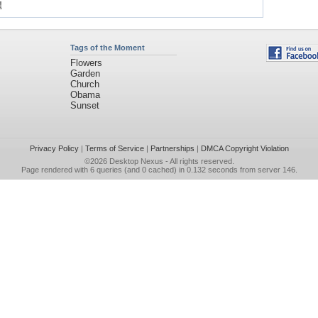
!
Tags of the Moment
Flowers
Garden
Church
Obama
Sunset
Privacy Policy
|
Terms of Service
|
Partnerships
|
DMCA Copyright Violation
©2026
Desktop Nexus
- All rights reserved.
Page rendered with 6 queries (and 0 cached) in 0.132 seconds from server 146.