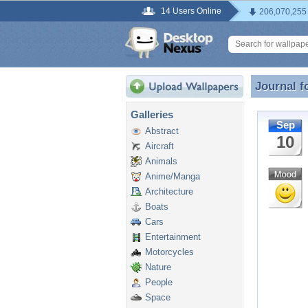
14 Users Online
206,070,255
Journal f
Journal f
Galleries
Sep
Abstract
10
Aircraft
Animals
Anime/Manga
Architecture
Boats
Cars
Entertainment
Motorcycles
Nature
People
Space