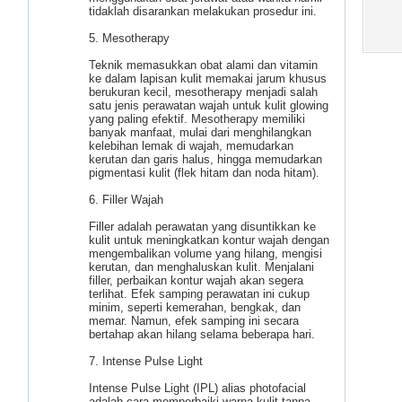
tidaklah disarankan melakukan prosedur ini.
5. Mesotherapy
Teknik memasukkan obat alami dan vitamin
ke dalam lapisan kulit memakai jarum khusus
berukuran kecil, mesotherapy menjadi salah
satu jenis perawatan wajah untuk kulit glowing
yang paling efektif. Mesotherapy memiliki
banyak manfaat, mulai dari menghilangkan
kelebihan lemak di wajah, memudarkan
kerutan dan garis halus, hingga memudarkan
pigmentasi kulit (flek hitam dan noda hitam).
6. Filler Wajah
Filler adalah perawatan yang disuntikkan ke
kulit untuk meningkatkan kontur wajah dengan
mengembalikan volume yang hilang, mengisi
kerutan, dan menghaluskan kulit. Menjalani
filler, perbaikan kontur wajah akan segera
terlihat. Efek samping perawatan ini cukup
minim, seperti kemerahan, bengkak, dan
memar. Namun, efek samping ini secara
bertahap akan hilang selama beberapa hari.
7. Intense Pulse Light
Intense Pulse Light (IPL) alias photofacial
adalah cara memperbaiki warna kulit tanpa