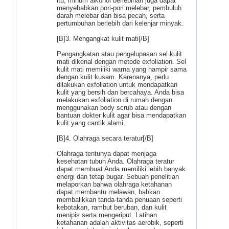
itu, minum alkohol berlebihan juga dapat
menyebabkan pori-pori melebar, pembuluh
darah melebar dan bisa pecah, serta
pertumbuhan berlebih dari kelenjar minyak.
[B]3. Mengangkat kulit mati[/B]
Pengangkatan atau pengelupasan sel kulit
mati dikenal dengan metode exfoliation. Sel
kulit mati memiliki warna yang hampir sama
dengan kulit kusam. Karenanya, perlu
dilakukan exfoliation untuk mendapatkan
kulit yang bersih dan bercahaya. Anda bisa
melakukan exfoliation di rumah dengan
menggunakan body scrub atau dengan
bantuan dokter kulit agar bisa mendapatkan
kulit yang cantik alami.
[B]4. Olahraga secara teratur[/B]
Olahraga tentunya dapat menjaga
kesehatan tubuh Anda. Olahraga teratur
dapat membuat Anda memiliki lebih banyak
energi dan tetap bugar. Sebuah penelitian
melaporkan bahwa olahraga ketahanan
dapat membantu melawan, bahkan
membalikkan tanda-tanda penuaan seperti
kebotakan, rambut beruban, dan kulit
menipis serta mengeriput. Latihan
ketahanan adalah aktivitas aerobik, seperti