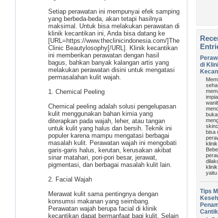
Setiap perawatan ini mempunyai efek samping
yang berbeda-beda, akan tetapi hasilnya
maksimal. Untuk bisa melakukan perawatan di
klinik kecantikan ini, Anda bisa datang ke
Rece
[URL=https://www.theclinicindonesia.com/]The
Entri
Clinic Beautylosophy[/URL]. Klinik kecantikan
ini memberikan perawatan dengan hasil
Peraw
bagus, bahkan banyak kalangan artis yang
di Klin
melakukan perawatan disini untuk mengatasi
Kecan
permasalahan kulit wajah.
Memil
seha
1. Chemical Peeling
mema
impi
wani
Chemical peeling adalah solusi pengelupasan
mend
kulit menggunakan bahan kimia yang
buka
diterapkan pada wajah, leher, atau tangan
men
skinc
untuk kulit yang halus dan bersih. Teknik ini
bisa
populer karena mampu mengatasi berbagai
pera
masalah kulit. Perawatan wajah ini mengobati
klini
garis-garis halus, kerutan, kerusakan akibat
Bebe
pera
sinar matahari, pori-pori besar, jerawat,
dilak
pigmentasi, dan berbagai masalah kulit lain.
klini
yaitu
2. Facial Wajah
Tips 
Merawat kulit sama pentingnya dengan
Keseh
konsumsi makanan yang seimbang.
Penam
Perawatan wajah berupa facial di klinik
Cantik
kecantikan dapat bermanfaat bagi kulit. Selain