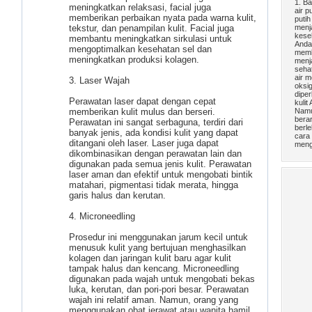
1. B
meningkatkan relaksasi, facial juga
air p
memberikan perbaikan nyata pada warna kulit,
putih
tekstur, dan penampilan kulit. Facial juga
menj
kese
membantu meningkatkan sirkulasi untuk
Anda
mengoptimalkan kesehatan sel dan
memb
meningkatkan produksi kolagen.
menja
seha
air 
3. Laser Wajah
oksi
diper
Perawatan laser dapat dengan cepat
kulit
memberikan kulit mulus dan berseri.
Namu
berar
Perawatan ini sangat serbaguna, terdiri dari
berle
banyak jenis, ada kondisi kulit yang dapat
cara
ditangani oleh laser. Laser juga dapat
meng
dikombinasikan dengan perawatan lain dan
digunakan pada semua jenis kulit. Perawatan
laser aman dan efektif untuk mengobati bintik
matahari, pigmentasi tidak merata, hingga
garis halus dan kerutan.
4. Microneedling
Prosedur ini menggunakan jarum kecil untuk
menusuk kulit yang bertujuan menghasilkan
kolagen dan jaringan kulit baru agar kulit
tampak halus dan kencang. Microneedling
digunakan pada wajah untuk mengobati bekas
luka, kerutan, dan pori-pori besar. Perawatan
wajah ini relatif aman. Namun, orang yang
menggunakan obat jerawat atau wanita hamil