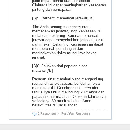
jalan cepat, berlari atau bersepeda.
Olahraga ini dapat meningkatkan kesehatan
jantung dan pernapasan.
[B]5. Berhenti memencet jerawat[/B]
Jika Anda senang memencet atau
memecahkan jerawat, stop kebiasaan ini
mulai dari sekarang. Karena memencet
jerawat dapat menyebabkan jaringan parut
dan infeksi. Selain itu, kebiasaan ini dapat
memperparah peradangan dan
meningkatkan risiko munculnya bekas
jerawat.
[B]6. Jauhkan dari paparan sinar
matahari[/B]
Paparan sinar matahari yang mengandung
radiasi ultraviolet secara berlebihan bisa
merusak kulit. Gunakan sunscreen atau
tabir surya untuk melindungi kulit Anda dari
paparan sinar matahari. Oleskan tabir surya
setidaknya 30 menit sebelum Anda
beraktivitas di luar ruangan.
0 Responses
-
Post Your Response