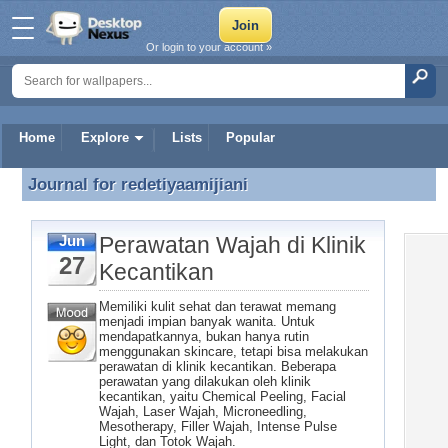
Or login to your account »
Home
Explore
Lists
Popular
Journal for
redetiyaamijiani
Journal for redetiyaamijiani
Perawatan Wajah di Klinik
Jun
27
Kecantikan
Memiliki kulit sehat dan terawat memang
menjadi impian banyak wanita. Untuk
mendapatkannya, bukan hanya rutin
menggunakan skincare, tetapi bisa melakukan
perawatan di klinik kecantikan. Beberapa
perawatan yang dilakukan oleh klinik
kecantikan, yaitu Chemical Peeling, Facial
Wajah, Laser Wajah, Microneedling,
Mesotherapy, Filler Wajah, Intense Pulse
Light, dan Totok Wajah.